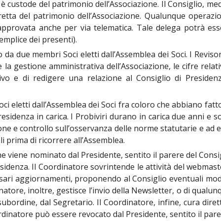
; è custode del patrimonio dell’Associazione. Il Consiglio, me
diretta del patrimonio dell’Associazione. Qualunque oper
 approvata anche per via telematica. Tale delega potrà e
mplice dei presenti).
o da due membri Soci eletti dall’Assemblea dei Soci. I Revisor
e la gestione amministrativa dell’Associazione, le cifre relat
ntivo e di redigere una relazione al Consiglio di Preside
Soci eletti dall’Assemblea dei Soci fra coloro che abbiano fat
sidenza in carica. I Probiviri durano in carica due anni e son
one e controllo sull’osservanza delle norme statutarie e ad 
li prima di ricorrere all’Assemblea.
ne viene nominato dal Presidente, sentito il parere del Consi
sidenza. Il Coordinatore sovrintende le attività del webmaste
essari aggiornamenti, proponendo al Consiglio eventuali modif
inatore, inoltre, gestisce l’invio della Newsletter, o di qual
ubordine, dal Segretario. Il Coordinatore, infine, cura dir
dinatore può essere revocato dal Presidente, sentito il pare