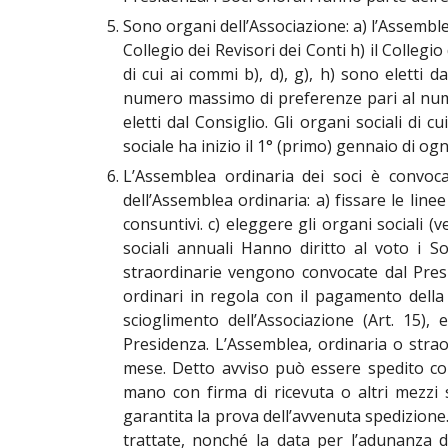
Sono organi dell’Associazione: a) l’Assemblea d
Collegio dei Revisori dei Conti h) il Collegio 
di cui ai commi b), d), g), h) sono eletti
numero massimo di preferenze pari al numero
eletti dal Consiglio. Gli organi sociali di 
sociale ha inizio il 1° (primo) gennaio di og
L’Assemblea ordinaria dei soci è convoca
dell’Assemblea ordinaria: a) fissare le line
consuntivi. c) eleggere gli organi sociali (
sociali annuali Hanno diritto al voto i 
straordinarie vengono convocate dal Presi
ordinari in regola con il pagamento della
scioglimento dell’Associazione (Art. 15)
Presidenza. L’Assemblea, ordinaria o strao
mese. Detto avviso può essere spedito con
mano con firma di ricevuta o altri mezzi 
garantita la prova dell’avvenuta spedizione.
trattate, nonché la data per l’adunanza d