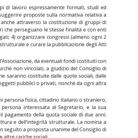
ppi di lavoro espressamente formati, studi ed
 suggerire proposte sulla normativa relativa a
 anche attraverso la costituzione di gruppi di
eri che perseguano le stesse finalità e con enti
llegati; 4) organizzare congressi (almeno ogni 2
à strutturale e curare la pubblicazione degli Atti
’Associazione, da eventuali fondi costituiti con
urchè non vincolati, a giudizio del Consiglio di
ne saranno costituite dalle quote sociali, dalle
ggetti pubblici o privati, nonchè da ogni altra
 persona fisica, cittadino italiano o straniero,
 persona interessata al Segretario, e la sua
 il pagamento della quota sociale di due anni.
tura e dell’integrità strutturale. La nomina a
, in seguito a proposta unanime del Consiglio di
 altre cariche sociali.