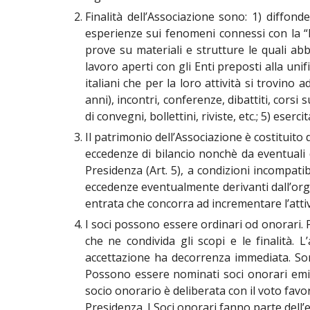
Finalità dell’Associazione sono: 1) diffo
esperienze sui fenomeni connessi con la “F
prove su materiali e strutture le quali ab
lavoro aperti con gli Enti preposti alla uni
italiani che per la loro attività si trovino
anni), incontri, conferenze, dibattiti, corsi 
di convegni, bollettini, riviste, etc.; 5) eserci
Il patrimonio dell’Associazione è costituito 
eccedenze di bilancio nonchè da eventuali do
Presidenza (Art. 5), a condizioni incompatibi
eccedenze eventualmente derivanti dall’organ
entrata che concorra ad incrementare l’attiv
I soci possono essere ordinari od onorari. P
che ne condivida gli scopi e le finalità.
accettazione ha decorrenza immediata. Sono
Possono essere nominati soci onorari emine
socio onorario è deliberata con il voto favor
Presidenza. I Soci onorari fanno parte dell’el