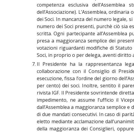
competenza esclusiva dell’Assemblea str
dell’Associazione). L’Assemblea, ordinaria
dei Soci. In mancanza del numero legale, si
numero dei Soci presenti, purchè ciò sia e
scritta. Ogni partecipante all’Assemblea p
presa a maggioranza semplice dei presenti
votazioni riguardanti modifiche di Statuto
Soci, in proprio o per delega, aventi diritto 
Il Presidente ha la rappresentanza legal
collaborazione con il Consiglio di Presi
esecuzione, fissa l’ordine del giorno dell’As
per cento) dei soci. Inoltre, sentito il par
rivista IGF. Il Presidente sovrintende dirett
impedimento, ne assume l’ufficio il Vicep
dall’Assemblea a maggioranza semplice e du
di due mandati consecutivi. In caso di parit
eletto mediante acclamazione dall’unanimit
della maggioranza dei Consiglieri, oppur