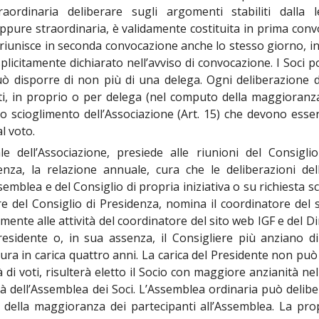
aordinaria deliberare sugli argomenti stabiliti dalla 
 oppure straordinaria, è validamente costituita in prima c
 riunisce in seconda convocazione anche lo stesso giorno, in
splicitamente dichiarato nell’avviso di convocazione. I Soc
uò disporre di non più di una delega. Ogni deliberazione d
, in proprio o per delega (nel computo della maggioranza s
 o scioglimento dell’Associazione (Art. 15) che devono esse
al voto.
e dell’Associazione, presiede alle riunioni del Consigli
denza, la relazione annuale, cura che le deliberazioni de
semblea e del Consiglio di propria iniziativa o su richiesta s
ere del Consiglio di Presidenza, nomina il coordinatore del s
amente alle attività del coordinatore del sito web IGF e del Dir
residente o, in sua assenza, il Consigliere più anziano di
ra in carica quattro anni. La carica del Presidente non può
à di voti, risulterà eletto il Socio con maggiore anzianità n
à dell’Assemblea dei Soci. L’Assemblea ordinaria può delib
e della maggioranza dei partecipanti all’Assemblea. La pr