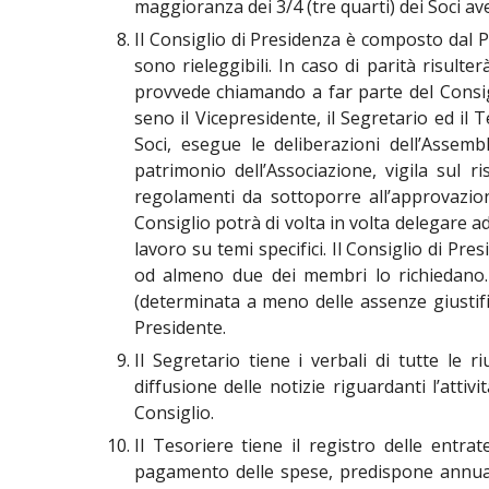
maggioranza dei 3/4 (tre quarti) dei Soci ave
Il Consiglio di Presidenza è composto dal Pr
sono rieleggibili. In caso di parità risult
provvede chiamando a far parte del Consigl
seno il Vicepresidente, il Segretario ed il 
Soci, esegue le deliberazioni dell’Assemb
patrimonio dell’Associazione, vigila sul 
regolamenti da sottoporre all’approvazion
Consiglio potrà di volta in volta delegare a
lavoro su temi specifici. Il Consiglio di P
od almeno due dei membri lo richiedano.
(determinata a meno delle assenze giustifi
Presidente.
Il Segretario tiene i verbali di tutte le r
diffusione delle notizie riguardanti l’atti
Consiglio.
Il Tesoriere tiene il registro delle entrat
pagamento delle spese, predispone annualm