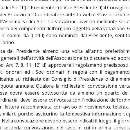
ei Soci b) il Presidente c) il Vice Presidente d) il Consiglio d
dei Probiviri i) il Coordinatore del sito web dell’associazione l
 dall’Assemblea dei Soci. La votazione avverrà mediante scr
 dei componenti dell’organo oggetto della votazione. Gli or
cui ai commi da i) ad l) sono nominati dal Presidente, sentit
ni anno.
ta dal Presidente almeno una volta all’anno preferibilm
e generali dell’attività dell’Associazione b) discutere ed app
vedi Art. 7, 8, 11, 12) d) approvare i regolamenti predisposti
Soci onorari ed i Soci ordinari in regola con il pagament
dente su richiesta del Consiglio di Presidenza o di almeno
 quota annuale. Qualora la richiesta di convocazione vert
, essa dovrà essere sottoscritta da almeno un quarto dei
rdinaria, deve essere convocata con l’indicazione dell’ord
 lettera raccomandata con avviso di ricevimento, telefax, 
similari, purchè assicurino la tempestiva informazione sug
 Nella convocazione devono essere indicati il luogo, il giorno
i seconda convocazione, nel caso in cui in prima convocaz