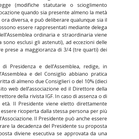
legge (modifiche statutarie o scioglimento
onvocazione quando sia presente almeno la metà
 ora diversa, e può deliberare qualunque sia il
i possono essere rappresentati mediante delega
ell’Assemblea ordinaria e straordinaria viene
ono esclusi gli astenuti), ad eccezioni delle
re prese a maggioranza di 3/4 (tre quarti) dei
o di Presidenza e dell’Assemblea, redige, in
ll’Assemblea e del Consiglio abbiano pratica
critta di almeno due Consiglieri o del 10% (dieci
ito web dell’associazione ed il Direttore della
ettore della rivista IGF. In caso di assenza o di
 età. Il Presidente viene eletto direttamente
 essere ricoperta dalla stessa persona per più
ell’Associazione. Il Presidente può anche essere
erare la decadenza del Presidente su proposta
oposta diviene esecutiva se approvata da una