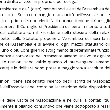
nti diritto al voto, in proprio o per delega.
esidente e da 8 (otto) membri soci eletti dall’Assemblea dei 
erà eletto il Socio con maggiore anzianità nell’Associazione
io il primo dei non eletti. Nella prima riunione il Consigl
Tesoriere. Il Consiglio di Presidenza delibera in merito a tu
lea, collabora con il Presidente nella stesura della relaz
rispetto dello Statuto, propone all’Assemblea dei Soci la
e dell’Assemblea e si avvale di ogni mezzo statutario dire
d uno o più Consiglieri lo svolgimento di determinate funzion
residenza è convocato dal Presidente almeno una volta ogni s
 Le riunioni sono valide quando vi intervengano almeno 
cate) e le delibere sono prese a maggioranza assoluta dei p
iunioni, tiene aggiornato l’elenco degli iscritti dell’Assoc
vità dell’Associazione, coordina l’esecuzione delle disposizi
e e delle uscite dell’Associazione e ne cura la contabilità,
ente il bilancio consuntivo che viene sottoposto all’esam