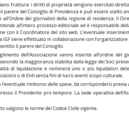
iano Frattura: i diritti di proprietà vengono esercitati dirett
il parere del Consiglio di Presidenza e può essere scelto an
 all’Ordine dei giornalisti della regione di residenza. Il Dir
rintende all’intero processo editoriale ed è responsabile del
one con il Coordinatore del sito web. L’eventuale inseriment
iva IGF viene effettuato in collaborazione con l’organizzatore 
entito il parere del Consiglio.
glimento dell’Associazione vanno inserite all’ordine del g
econdo la maggioranza stabilita dalla legge dei Soci presenti
dalità di liquidazione e nominerà uno o più liquidatori de
iazioni o di Enti senza fini di lucro aventi scopo culturale.
vo l’eventuale rimborso delle spese, da corrispondersi previa
presso il Presidente pro-tempore. La sede operativa dell’As
o valgono le norme del Codice Civile vigente.