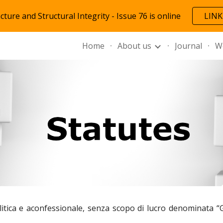
cture and Structural Integrity - Issue 76 is online
LINK
ip to main content
Skip to navigat
Home
About us
Journal
W
apolitica e aconfessionale, senza scopo di lucro denomina