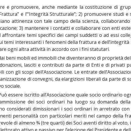
ndere e promuovere, anche mediante la costituzione di gru
rattura” e l’“Integrità Strutturale”; 2) promuovere studi e
biano attinenza con tale campo della scienza, collaborando
ficazione; 3) mantenere i contatti e collaborare con enti est
 ad affrontare temi specifici dei campi suddetti o ad essi co
sui temi interessanti i fenomeni della frattura e dell’integrit
tare ogni altra attività in accordo con i fini statutari.
dai beni mobili ed immobili che diventeranno di proprietà dell
nazioni, lasciti e contributi da parte di Enti e di privati p
li con gli scopi dell’Associazione. Le entrate dell’Associazio
izzazione di convegni, da elargizioni liberali da parte di so
o sociale.
uò essere iscritto all’Associazione quale socio ordinario ogni
 L’ammissione dei soci ordinari ha luogo su domanda della
 considerati dimissionari i soci ordinari in arretrato con
nti personalità con particolari meriti nel campo della frat
evole di almeno ¾ (tre quarti) dei Soci aventi diritto al voto
ettorato attivo e passivo per l’elezione del Presidente e delle