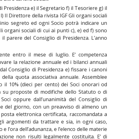
i Presidenza e) il Segretario f) il Tesoriere g) il
) Il Direttore della rivista IGF Gli organi sociali
utinio segreto ed ogni Socio potrà indicare un
gani sociali di cui ai punti c), e) ed f) sono
o il parere del Consiglio di Presidenza. L’anno
ente entro il mese di luglio. E’ competenza
rovare la relazione annuale ed i bilanci annuali
 dal Consiglio di Presidenza e) fissare i canoni
o della quota associativa annuale. Assemblee
 il 10% (dieci per cento) dei Soci onorari od
a su proposte di modifiche dello Statuto o di
 Soci oppure dall’unanimità del Consiglio di
ine del giorno, con un preavviso di almeno un
posta elettronica certificata, raccomandata a
li argomenti da trattare e sia, in ogni caso,
 e l’ora dell’adunanza, e l’elenco delle materie
ione non risulti legalmente costituita. E’ di